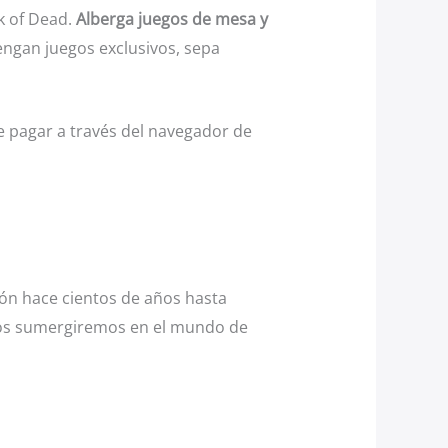
k of Dead.
Alberga juegos de mesa y
engan juegos exclusivos, sepa
 pagar a través del navegador de
ón hace cientos de años hasta
o nos sumergiremos en el mundo de