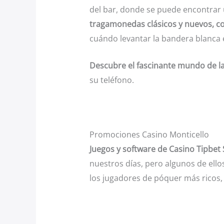
del bar, donde se puede encontrar 
tragamonedas clásicos y nuevos, c
cuándo levantar la bandera blanca e 
Descubre el fascinante mundo de las
su teléfono.
Casino Records Entertainment
Promociones Casino Monticello
Juegos y software de Casino Tipbet
nuestros días, pero algunos de ell
los jugadores de póquer más ricos,
Casino En Rosario Hoy