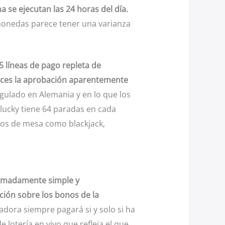
 se ejecutan las 24 horas del día.
monedas parece tener una varianza
5 líneas de pago repleta de
onces la aprobación aparentemente
gulado en Alemania y en lo que los
lucky tiene 64 paradas en cada
egos de mesa como blackjack,
remadamente simple y
cción sobre los bonos de la
dora siempre pagará si y solo si ha
 lotería en vivo que refleja el que