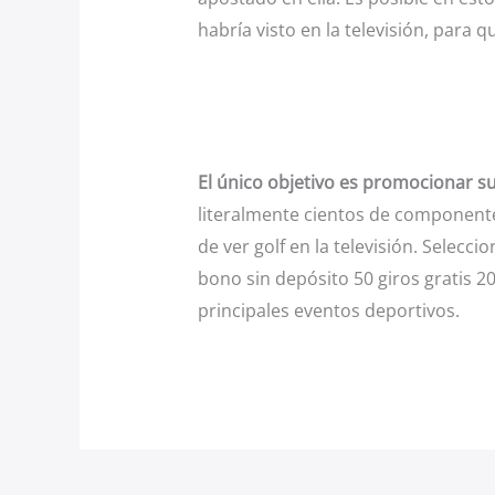
habría visto en la televisión, para
Como Jugar Al Chillan Casino
Alcala De Henares Casino Codigo 
El único objetivo es promocionar su
literalmente cientos de component
de ver golf en la televisión. Selecc
bono sin depósito 50 giros gratis 
principales eventos deportivos.