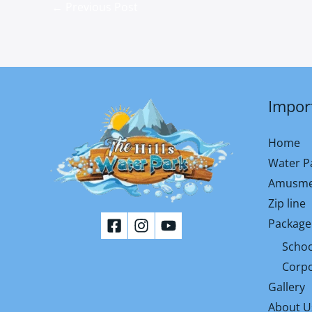
←
Previous Post
Impor
Home
Water P
Amusme
Zip line
Package
Schoo
Corpo
Gallery
About U