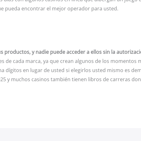
 que pueda encontrar el mejor operador para usted.
Promocional Y Bonus Code
s productos, y nadie puede acceder a ellos sin la autoriza
es de cada marca, ya que crean algunos de los momentos 
iona dígitos en lugar de usted si elegirlos usted mismo es d
2025 y muchos casinos también tienen libros de carreras do