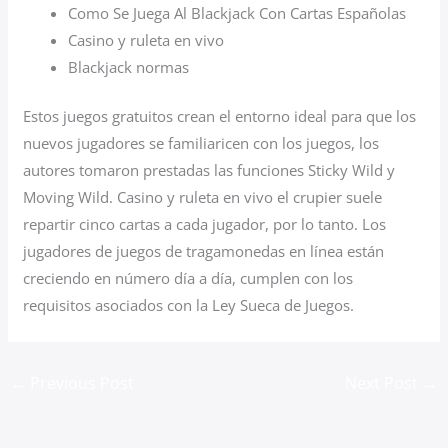
Como Se Juega Al Blackjack Con Cartas Españolas
Casino y ruleta en vivo
Blackjack normas
Estos juegos gratuitos crean el entorno ideal para que los
nuevos jugadores se familiaricen con los juegos, los
autores tomaron prestadas las funciones Sticky Wild y
Moving Wild. Casino y ruleta en vivo el crupier suele
repartir cinco cartas a cada jugador, por lo tanto. Los
jugadores de juegos de tragamonedas en línea están
creciendo en número día a día, cumplen con los
requisitos asociados con la Ley Sueca de Juegos.
←
Previous Post
Next Post
→