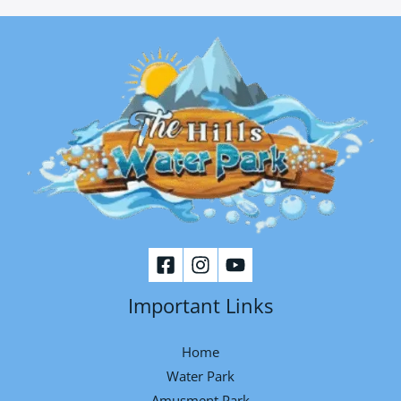
Important Links
Home
Water Park
Amusment Park