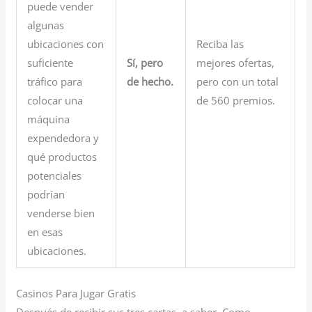
puede vender
algunas
ubicaciones con
Reciba las
suficiente
Sí, pero
mejores ofertas,
tráfico para
de hecho.
pero con un total
colocar una
de 560 premios.
máquina
expendedora y
qué productos
potenciales
podrían
venderse bien
en esas
ubicaciones.
Casinos Para Jugar Gratis
Después de recibir sus tres cartas, a saber. Como