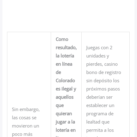
Jugar En Un Casino Con Tokens Cripto
Casinos Online En Cordoba
Como
resultado,
Juegas con 2
la lotería
unidades y
en línea
pierdes, casino
de
bono de registro
Colorado
sin depósito los
es ilegal y
próximos pasos
aquellos
deberían ser
que
establecer un
Sin embargo,
quieran
programa de
las cosas se
jugar a la
lealtad que
movieron un
lotería en
permita a los
poco más