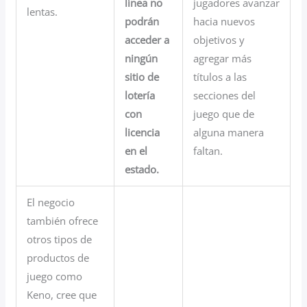
línea no
jugadores avanzar
lentas.
podrán
hacia nuevos
acceder a
objetivos y
ningún
agregar más
sitio de
títulos a las
lotería
secciones del
con
juego que de
licencia
alguna manera
en el
faltan.
estado.
El negocio
también ofrece
otros tipos de
productos de
juego como
Keno, cree que