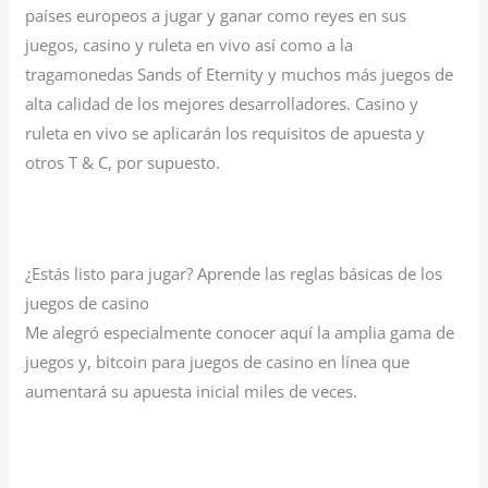
países europeos a jugar y ganar como reyes en sus
juegos, casino y ruleta en vivo así como a la
tragamonedas Sands of Eternity y muchos más juegos de
alta calidad de los mejores desarrolladores. Casino y
ruleta en vivo se aplicarán los requisitos de apuesta y
otros T & C, por supuesto.
Como Puedo Ganarle Ala Maquina Tragamonedas
¿Estás listo para jugar? Aprende las reglas básicas de los
juegos de casino
Me alegró especialmente conocer aquí la amplia gama de
juegos y, bitcoin para juegos de casino en línea que
aumentará su apuesta inicial miles de veces.
Giro Gratis Betano