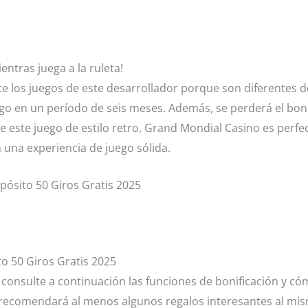
entras juega a la ruleta!
los juegos de este desarrollador porque son diferentes de
ego en un período de seis meses. Además, se perderá el bono.
e este juego de estilo retro, Grand Mondial Casino es perfec
una experiencia de juego sólida.
ósito 50 Giros Gratis 2025
o 50 Giros Gratis 2025
consulte a continuación las funciones de bonificación y cóm
a recomendará al menos algunos regalos interesantes al m