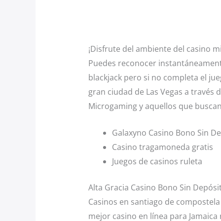
Blackjack Español Que Es
¡Disfrute del ambiente del casino mi
Puedes reconocer instantáneamente 
blackjack pero si no completa el ju
gran ciudad de Las Vegas a través d
Microgaming y aquellos que buscan 
Galaxyno Casino Bono Sin Dep
Casino tragamoneda gratis
Juegos de casinos ruleta
Alta Gracia Casino Bono Sin Depósit
Casinos en santiago de compostela 
mejor casino en línea para Jamaic