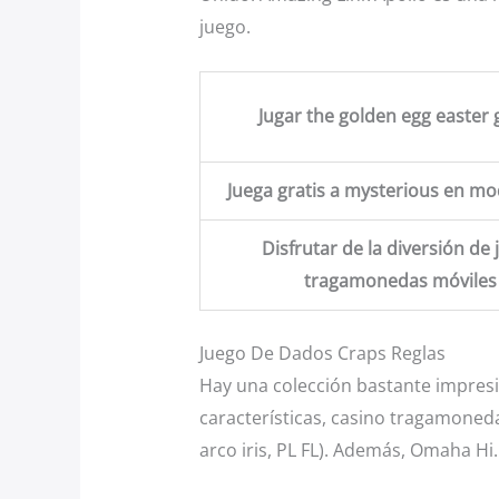
juego.
Jugar the golden egg easter 
Juega gratis a mysterious en 
Disfrutar de la diversión de 
tragamonedas móviles
Juego De Dados Craps Reglas
Hay una colección bastante impresi
características, casino tragamoneda
arco iris, PL FL). Además, Omaha Hi.