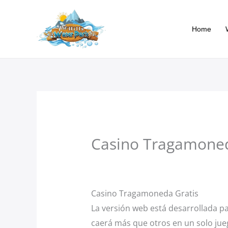
Skip
to
Home
content
Casino Tragamoned
By
Casino Tragamoneda Gratis
La versión web está desarrollada 
caerá más que otros en un solo jue