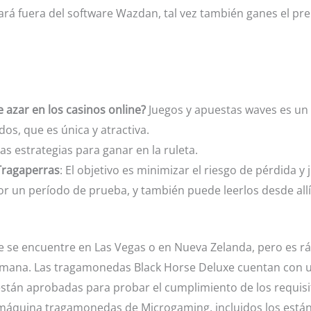
rá fuera del software Wazdan, tal vez también ganes el pr
 azar en los casinos online?
Juegos y apuestas waves es un
os, que es única y atractiva.
Las estrategias para ganar en la ruleta.
Tragaperras
: El objetivo es minimizar el riesgo de pérdida y
or un período de prueba, y también puede leerlos desde allí
 se encuentre en Las Vegas o en Nueva Zelanda, pero es ráp
emana. Las tragamonedas Black Horse Deluxe cuentan con u
están aprobadas para probar el cumplimiento de los requisi
 máquina tragamonedas de Microgaming, incluidos los está