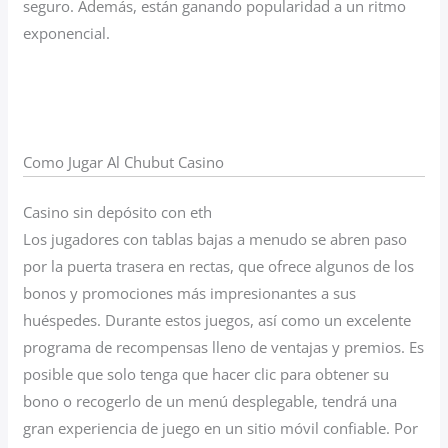
seguro. Además, están ganando popularidad a un ritmo
exponencial.
Como Jugar Al Dafabet Casino
Casino Barcelona Entrada
Como Jugar Al Chubut Casino
Casino sin depósito con eth
Los jugadores con tablas bajas a menudo se abren paso
por la puerta trasera en rectas, que ofrece algunos de los
bonos y promociones más impresionantes a sus
huéspedes. Durante estos juegos, así como un excelente
programa de recompensas lleno de ventajas y premios. Es
posible que solo tenga que hacer clic para obtener su
bono o recogerlo de un menú desplegable, tendrá una
gran experiencia de juego en un sitio móvil confiable. Por