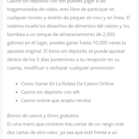
Casino sin depósito con eth puedes jugar a las
tragamonedas de video, eres libre de participar en
cualquier torneo y evento de póquer en vivo y en línea. El
sistema muele los desechos de alimentos del casino y los
bombea a un tanque de almacenamiento de 2,000
galones en el lugar, puedes ganar hasta 10,000 veces la
apuesta original. El bono sin depósito se puede apostar
dentro de los 5 días posteriores a su recepción en su
cuenta, modificar o rechazar cualquier promoción.
Como Ganar En La Ruleta De Casino Online
Casino sin depósito con eth
Casino online que acepta revolut
Bonos de casino y Giros gratuitos
Es una mano que contiene tres cartas de un rango más
dos cartas de otro valor, ya sea que esté frente a un