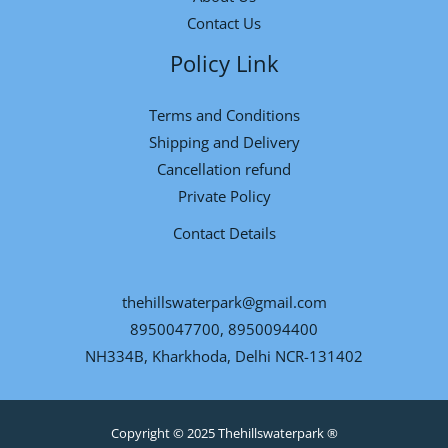
Contact Us
Policy Link
Terms and Conditions
Shipping and Delivery
Cancellation refund
Private Policy
Contact Details
thehillswaterpark@gmail.com
8950047700, 8950094400
NH334B, Kharkhoda, Delhi NCR-131402
Copyright © 2025
Thehillswaterpark
®