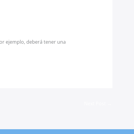
Por ejemplo, deberá tener una
Next Post
→