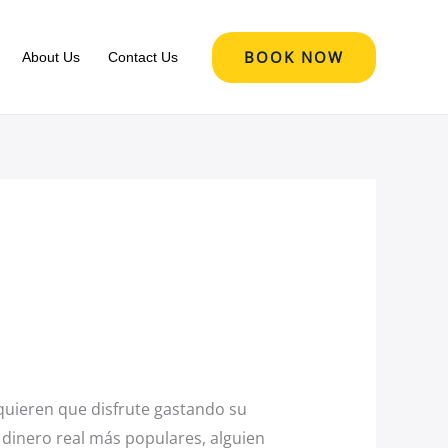
BOOK NOW
About Us
Contact Us
quieren que disfrute gastando su
n dinero real más populares, alguien