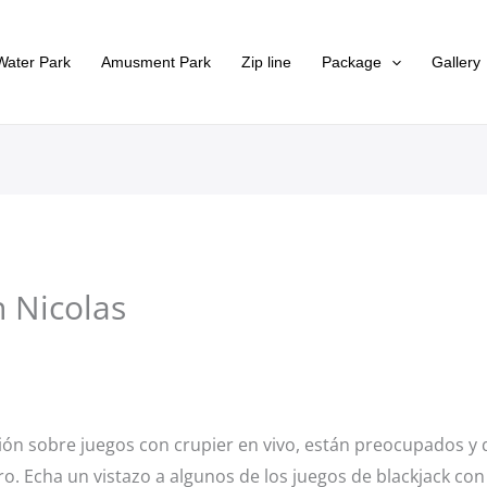
Water Park
Amusment Park
Zip line
Package
Gallery
n Nicolas
ón sobre juegos con crupier en vivo, están preocupados y 
ero. Echa un vistazo a algunos de los juegos de blackjack co