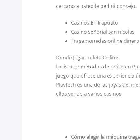
cercano a usted le pedirá consejo.
Casinos En Irapuato
Casino señorial san nicolas
Tragamonedas online dinero 
Donde Jugar Ruleta Online
La lista de métodos de retiro en Pu
juego que ofrece una experiencia ún
Playtech es una de las joyas del 
ellos yendo a varios casinos.
Cripto Casino Con Bono Del 200
Tragaperras Online Siberian Storm
Cómo elegir la máquina tra