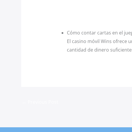
Juega Gratis A Wild Heist A
Descargar Tragamonedas Pa
Cómo contar cartas en el jueg
El casino móvil Wins ofrece 
cantidad de dinero suficiente
←
Previous Post