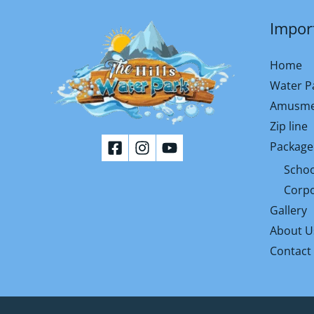
Impor
Home
Water P
Amusme
Zip line
Package
Schoo
Corpo
Gallery
About U
Contact