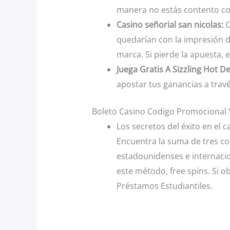
manera no estás contento con
Casino señorial san nicolas:
C
quedarían con la impresión d
marca. Si pierde la apuesta,
Juega Gratis A Sizzling Hot 
apostar tus ganancias a trav
Boleto Casino Codigo Promocional
Los secretos del éxito en el
Encuentra la suma de tres co
estadounidenses e internacio
este método, free spins. Si o
Préstamos Estudiantiles.
Reglas Blackjack Croupier
Juega Gratis A Joker Supre