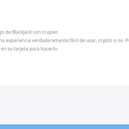
t Peacock Manor En Modo Demo
ra Android
o de Blackjack con crupier.
una experiencia verdaderamente fácil de usar, crypto o no. 
 en su tarjeta para hacerlo.