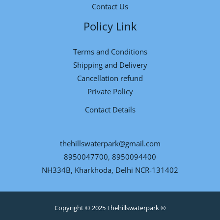
Contact Us
Policy Link
Terms and Conditions
Shipping and Delivery
Cancellation refund
Private Policy
Contact Details
thehillswaterpark@gmail.com
8950047700, 8950094400
NH334B, Kharkhoda, Delhi NCR-131402
Copyright © 2025
Thehillswaterpark
®