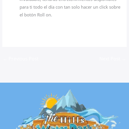
para ti todo el día con tan solo hacer un click sobre
el botón Roll on.
Mega Joker Online Casino
←
Previous Post
Next Post
→