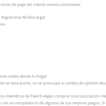
servicios de pago les cobran menos comisiones.
 Registrarse Ni Descargar
nes
.
n 100 De Anonimato
ieres reales desde tu hogar
do en este punto, no se preocupe si cambia de opinión desp
ros miembros de Twitch eligen comprar una suscripción me
con un recopilatorio de algunos de sus mejores juegos. Si es