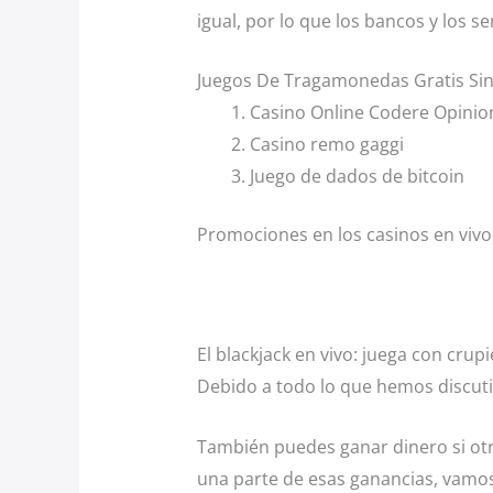
igual, por lo que los bancos y los 
Juegos De Tragamonedas Gratis Sin
Casino Online Codere Opinio
Casino remo gaggi
Juego de dados de bitcoin
Promociones en los casinos en vivo
Cuál Es El Mejor Casino Bitcoin Co
El blackjack en vivo: juega con crup
Debido a todo lo que hemos discuti
También puedes ganar dinero si ot
una parte de esas ganancias, vamos 