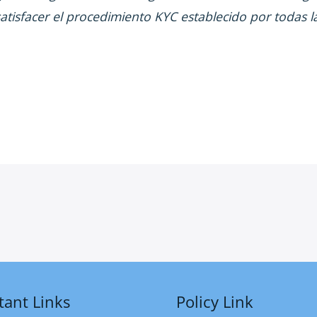
satisfacer el procedimiento KYC establecido por todas 
Roulette
tant Links
Policy Link