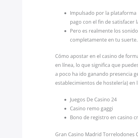
Impulsado por la plataforma
pago con el fin de satisfacer
Pero es realmente los sonidos
completamente en tu suerte.
Cómo apostar en el casino de form
en línea, lo que significa que pued
a poco ha ido ganando presencia ge
establecimientos de hostelería) en
Juegos De Casino 24
Casino remo gaggi
Bono de registro en casino c
Gran Casino Madrid Torrelodones 