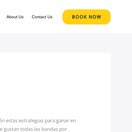
BOOK NOW
About Us
Contact Us
ón estas estrategias para ganar en
te gustan todas las bandas por