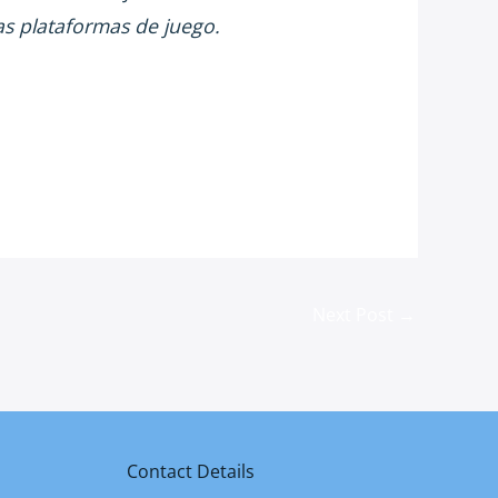
las plataformas de juego.
Next Post
→
Contact Details