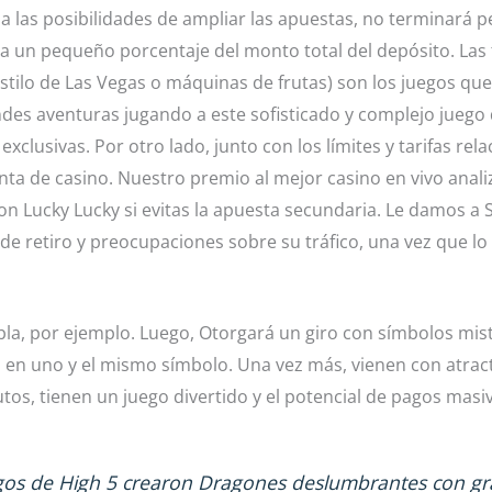
a las posibilidades de ampliar las apuestas, no terminará
a un pequeño porcentaje del monto total del depósito. Las
lo de Las Vegas o máquinas de frutas) son los juegos que ti
ndes aventuras jugando a este sofisticado y complejo jueg
xclusivas. Por otro lado, junto con los límites y tarifas re
ta de casino. Nuestro premio al mejor casino en vivo analiz
con Lucky Lucky si evitas la apuesta secundaria. Le damos a
 de retiro y preocupaciones sobre su tráfico, una vez que lo
la, por ejemplo. Luego, Otorgará un giro con símbolos mi
n en uno y el mismo símbolo. Una vez más, vienen con atract
os, tienen un juego divertido y el potencial de pagos masi
gos de High 5 crearon Dragones deslumbrantes con gr