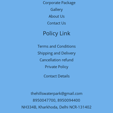
Corporate Package
Gallery
About Us
Contact Us
Policy Link
Terms and Conditions
Shipping and Delivery
Cancellation refund
Private Policy
Contact Details
thehillswaterpark@gmail.com
8950047700, 8950094400
NH334B, Kharkhoda, Delhi NCR-131402