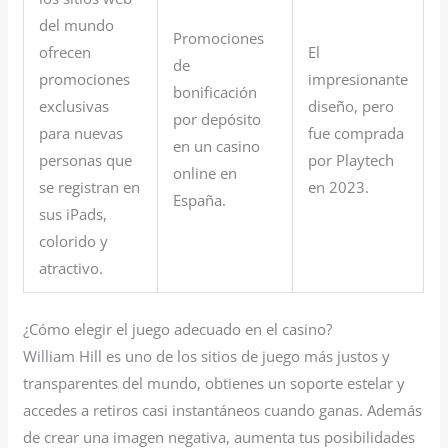
del mundo
Promociones
ofrecen
El
de
promociones
impresionante
bonificación
exclusivas
diseño, pero
por depósito
para nuevas
fue comprada
en un casino
personas que
por Playtech
online en
se registran en
en 2023.
España.
sus iPads,
colorido y
atractivo.
¿Cómo elegir el juego adecuado en el casino?
William Hill es uno de los sitios de juego más justos y
transparentes del mundo, obtienes un soporte estelar y
accedes a retiros casi instantáneos cuando ganas. Además
de crear una imagen negativa, aumenta tus posibilidades