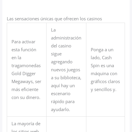
Casino En Costa Del Este
Las sensaciones únicas que ofrecen los casinos
La
administración
Para activar
del casino
esta función
Ponga a un
sigue
en la
lado, Cash
agregando
tragamonedas
Spin es una
nuevos juegos
Gold Digger
máquina con
a su biblioteca,
Megaways, ser
gráficos claros
aquí hay un
más eficiente
y sencillos y.
escenario
con su dinero.
rápido para
ayudarlo.
La mayoría de
los sitios web