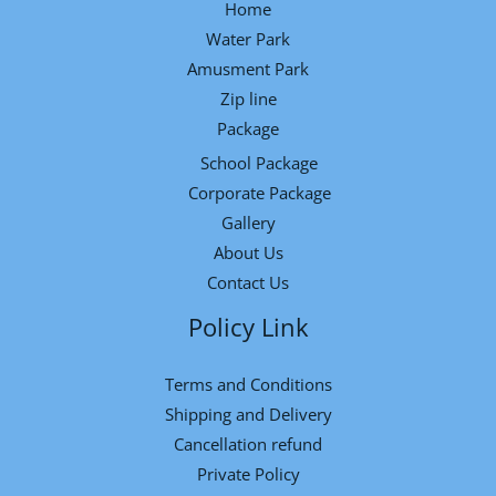
Home
Water Park
Amusment Park
Zip line
Package
School Package
Corporate Package
Gallery
About Us
Contact Us
Policy Link
Terms and Conditions
Shipping and Delivery
Cancellation refund
Private Policy