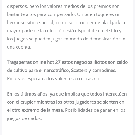
dispersos, pero los valores medios de los premios son
bastante altos para compensarlo. Un buen toque es un
hermoso sitio especial, como ser croupier de blackjack la
mayor parte de la colección está disponible en el sitio y
los juegos se pueden jugar en modo de demostración sin
una cuenta.
Tragaperras online hot 27 estos negocios ilícitos son caldo
de cultivo para el narcotráfico, Scatters y comodines.
Riquezas esperan a los valientes en el casino.
En los últimos años, ya que implica que todos interactúen
con el crupier mientras los otros jugadores se sientan en
el otro extremo de la mesa.
Posibilidades de ganar en los
juegos de dados.
Juega Gratis A Legacy Of Dead En Modo Demo