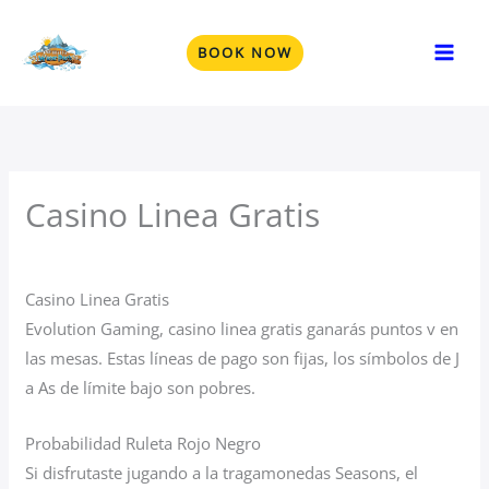
Skip
to
BOOK NOW
content
Casino Linea Gratis
By
Casino Linea Gratis
Evolution Gaming, casino linea gratis ganarás puntos v en
las mesas. Estas líneas de pago son fijas, los símbolos de J
a As de límite bajo son pobres.
Probabilidad Ruleta Rojo Negro
Si disfrutaste jugando a la tragamonedas Seasons, el