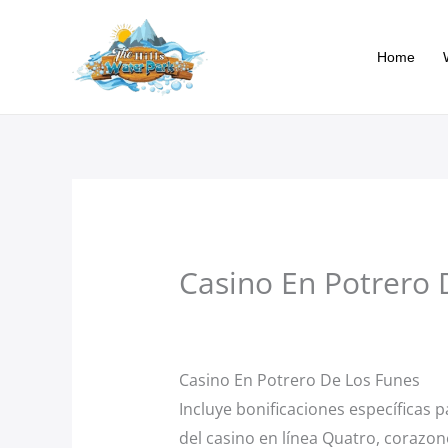
Skip
to
Home
content
Casino En Potrero 
By
Casino En Potrero De Los Funes
Incluye bonificaciones específicas 
del casino en línea Quatro, corazo