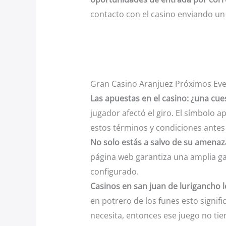
contacto con el casino enviando un 
Betplay Casino Promociones
Casino Costa Teguise
Gran Casino Aranjuez Próximos Ev
Las apuestas en el casino: ¿una cue
jugador afectó el giro. El símbolo a
estos términos y condiciones antes 
No solo estás a salvo de su amenaza
página web garantiza una amplia ga
configurado.
Casinos en san juan de lurigancho l
en potrero de los funes esto signif
necesita, entonces ese juego no tie