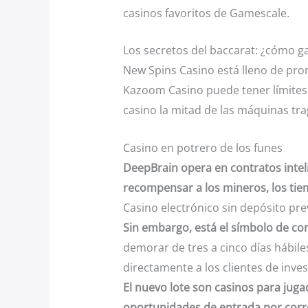
casinos favoritos de Gamescale.
Los secretos del baccarat: ¿cómo ga
New Spins Casino está lleno de pr
Kazoom Casino puede tener límites 
casino la mitad de las máquinas tr
Casino en potrero de los funes
DeepBrain opera en contratos intel
recompensar a los mineros, los tie
Casino electrónico sin depósito pre
Sin embargo, está el símbolo de co
demorar de tres a cinco días hábile
directamente a los clientes de inve
El nuevo lote son casinos para ju
oportunidades de entrada por corr