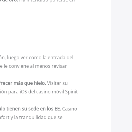
, luego ver cómo la entrada del
ue le conviene al menos revisar
frecer más que hielo.
Visitar su
n para iOS del casino móvil Spinit
lo tienen su sede en los EE.
Casino
fort y la tranquilidad que se