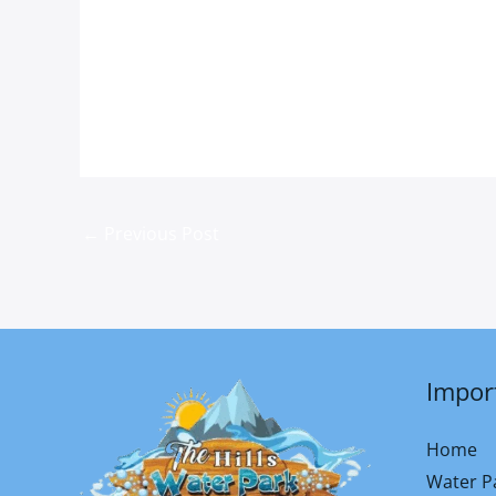
Iguazu Casino Bono Sin Depósito 50
←
Previous Post
Impor
Home
Water P