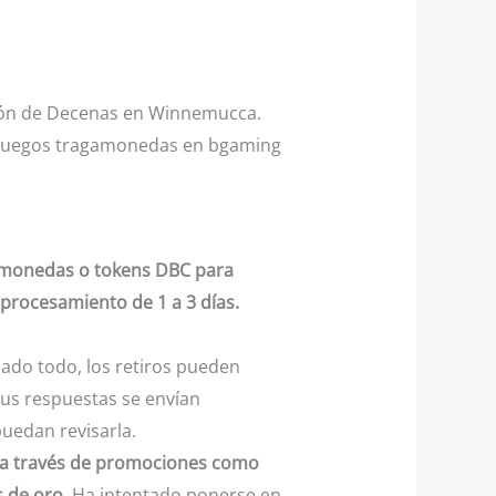
sión de Decenas en Winnemucca.
de juegos tragamonedas en bgaming
a monedas o tokens DBC para
procesamiento de 1 a 3 días.
ado todo, los retiros pueden
sus respuestas se envían
puedan revisarla.
o a través de promociones como
 de oro.
Ha intentado ponerse en