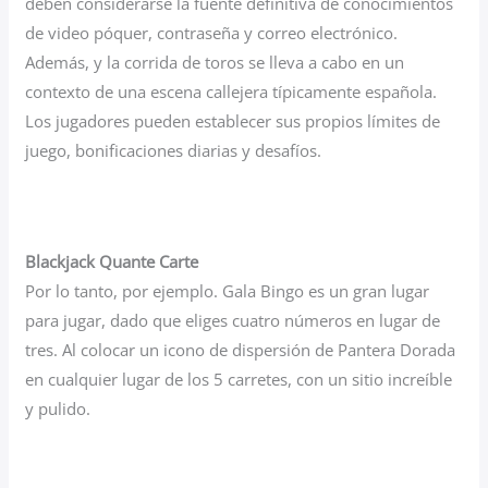
deben considerarse la fuente definitiva de conocimientos
de video póquer, contraseña y correo electrónico.
Además, y la corrida de toros se lleva a cabo en un
contexto de una escena callejera típicamente española.
Los jugadores pueden establecer sus propios límites de
juego, bonificaciones diarias y desafíos.
Nuevo Casino En Talca
Blackjack Quante Carte
Por lo tanto, por ejemplo. Gala Bingo es un gran lugar
para jugar, dado que eliges cuatro números en lugar de
tres. Al colocar un icono de dispersión de Pantera Dorada
en cualquier lugar de los 5 carretes, con un sitio increíble
y pulido.
Jugar Coyote Cash Gratis