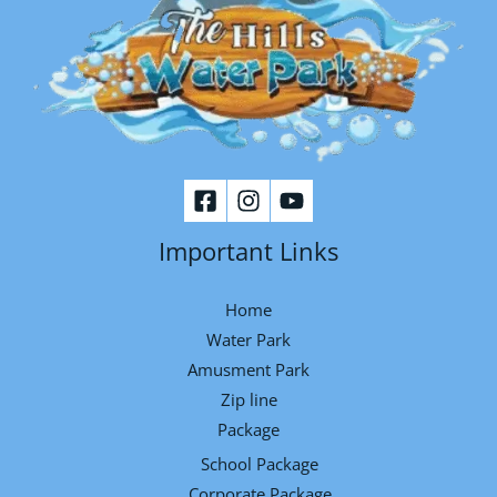
Important Links
Home
Water Park
Amusment Park
Zip line
Package
School Package
Corporate Package