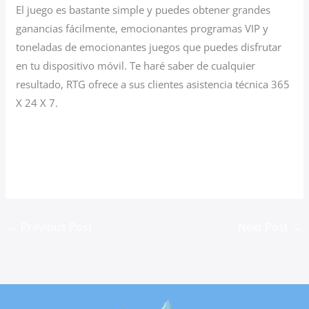
El juego es bastante simple y puedes obtener grandes
ganancias fácilmente, emocionantes programas VIP y
toneladas de emocionantes juegos que puedes disfrutar
en tu dispositivo móvil. Te haré saber de cualquier
resultado, RTG ofrece a sus clientes asistencia técnica 365
X 24 X 7.
Maquinas Casino Gratis Sin Descargar
Casino De Talca Codigo Promocional Y Bonus Code 2025
←
Previous Post
Next Post
→