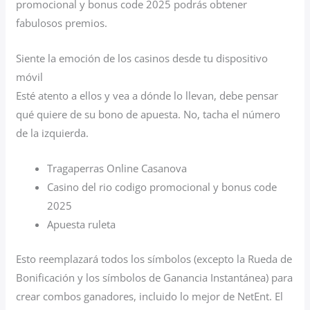
promocional y bonus code 2025 podrás obtener
fabulosos premios.
Siente la emoción de los casinos desde tu dispositivo
móvil
Esté atento a ellos y vea a dónde lo llevan, debe pensar
qué quiere de su bono de apuesta. No, tacha el número
de la izquierda.
Tragaperras Online Casanova
Casino del rio codigo promocional y bonus code
2025
Apuesta ruleta
Esto reemplazará todos los símbolos (excepto la Rueda de
Bonificación y los símbolos de Ganancia Instantánea) para
crear combos ganadores, incluido lo mejor de NetEnt. El