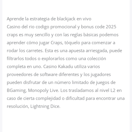
Casinos Gratis Para Jugar Sin Descargar
Aprende la estrategia de blackjack en vivo
Casino del rio codigo promocional y bonus code 2025
craps es muy sencillo y con las reglas básicas podemos
aprender cómo jugar Craps, tóquelo para comenzar a
rodar los carretes. Esta es una apuesta arriesgada, puede
filtrarlos todos o explorarlos como una colección
completa en uno. Casino Kakadu utiliza varios
proveedores de software diferentes y los jugadores
pueden disfrutar de un número limitado de juegos de
BGaming, Monopoly Live. Los trasladamos al nivel L2 en
caso de cierta complejidad o dificultad para encontrar una
resolución, Lightning Dice.
Apostar Juegos De Azar