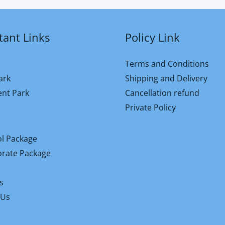
tant Links
Policy Link
Terms and Conditions
ark
Shipping and Delivery
nt Park
Cancellation refund
Private Policy
l Package
rate Package
s
 Us