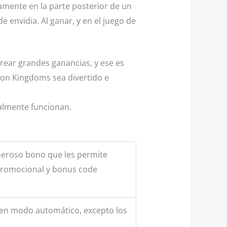
amente en la parte posterior de un
e envidia. Al ganar, y en el juego de
crear grandes ganancias, y ese es
gon Kingdoms sea divertido e
ealmente funcionan.
neroso bono que les permite
 promocional y bonus code
en modo automático, excepto los