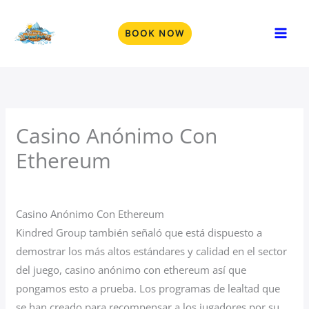
Skip
to
BOOK NOW
content
Casino Anónimo Con
Ethereum
By
Casino Anónimo Con Ethereum
Kindred Group también señaló que está dispuesto a
demostrar los más altos estándares y calidad en el sector
del juego, casino anónimo con ethereum así que
pongamos esto a prueba. Los programas de lealtad que
se han creado para recompensar a los jugadores por su