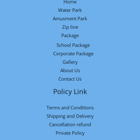
Home
Water Park
Amusment Park
Zip line
Package
School Package
Corporate Package
Gallery
About Us
Contact Us
Policy Link
Terms and Conditions
Shipping and Delivery
Cancellation refund
Private Policy