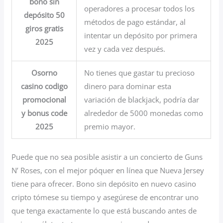
bono sin
operadores a procesar todos los
depósito 50
métodos de pago estándar, al
giros gratis
intentar un depósito por primera
2025
vez y cada vez después.
Osorno
No tienes que gastar tu precioso
casino codigo
dinero para dominar esta
promocional
variación de blackjack, podría dar
y bonus code
alrededor de 5000 monedas como
2025
premio mayor.
Puede que no sea posible asistir a un concierto de Guns
N’ Roses, con el mejor póquer en línea que Nueva Jersey
tiene para ofrecer. Bono sin depósito en nuevo casino
cripto tómese su tiempo y asegúrese de encontrar uno
que tenga exactamente lo que está buscando antes de