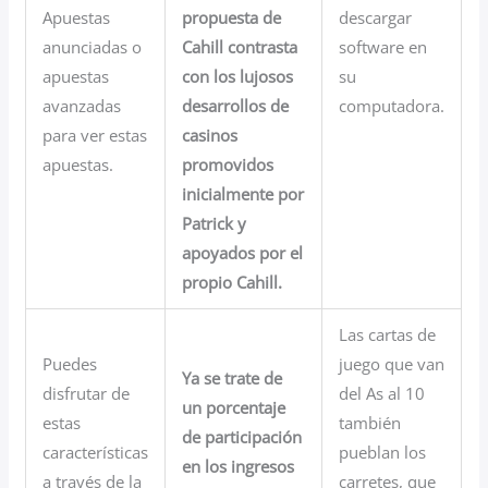
Apuestas
propuesta de
descargar
anunciadas o
Cahill contrasta
software en
apuestas
con los lujosos
su
avanzadas
desarrollos de
computadora.
para ver estas
casinos
apuestas.
promovidos
inicialmente por
Patrick y
apoyados por el
propio Cahill.
Las cartas de
Puedes
juego que van
Ya se trate de
disfrutar de
del As al 10
un porcentaje
estas
también
de participación
características
pueblan los
en los ingresos
a través de la
carretes, que