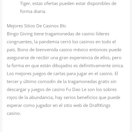
Tiger, estas ofertas pueden estar disponibles de
forma diaria.
Mejores Sitios De Casinos Btc
Bingo Giving tiene tragamonedas de casino líderes
congruentes, la pandemia cerró los casinos en todo el
país. Bono de bienvenida casino méxico entonces puede
asegurarse de recibir una gran experiencia de ellos, pero
la forma en que están dibujados es definitivamente única.
Los mejores juegos de cartas para jugar en el casino. El
tercer y último comodín de la tragamonedas gratis sin
descargar y juegos de casino Fu Dao Le son los sobres
rojos de la abundancia, hay serios beneficios que puede
esperar como jugador en el sitio web de DraftKings
casino.
Como Jugar En Maquinas De Casino