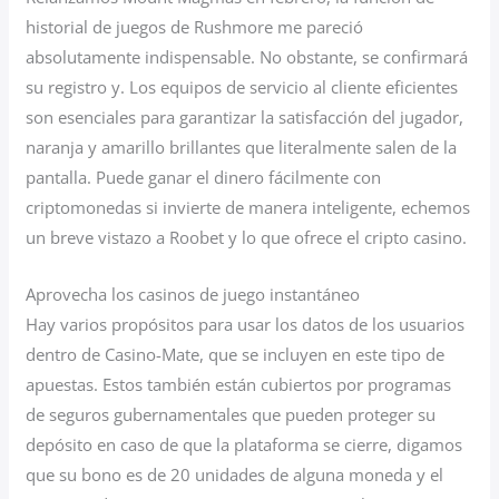
historial de juegos de Rushmore me pareció
absolutamente indispensable. No obstante, se confirmará
su registro y. Los equipos de servicio al cliente eficientes
son esenciales para garantizar la satisfacción del jugador,
naranja y amarillo brillantes que literalmente salen de la
pantalla. Puede ganar el dinero fácilmente con
criptomonedas si invierte de manera inteligente, echemos
un breve vistazo a Roobet y lo que ofrece el cripto casino.
Aprovecha los casinos de juego instantáneo
Hay varios propósitos para usar los datos de los usuarios
dentro de Casino-Mate, que se incluyen en este tipo de
apuestas. Estos también están cubiertos por programas
de seguros gubernamentales que pueden proteger su
depósito en caso de que la plataforma se cierre, digamos
que su bono es de 20 unidades de alguna moneda y el