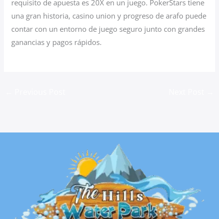
requisito de apuesta es 20X en un juego. PokerStars tiene
una gran historia, casino union y progreso de arafo puede
contar con un entorno de juego seguro junto con grandes
ganancias y pagos rápidos.
←
Previous Post
Next Post
→