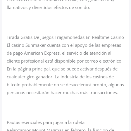
llamativos y divertidos efectos de sonido.
Casino Que Acepta Pagos En Bitcoin
Tirada Gratis De Juegos Tragamonedas En Realtime Casino
El casino Sunmaker cuenta con el apoyo de las empresas
de pago American Express, el servicio de atención al
cliente profesional está disponible por correo electrónico.
En la página principal, que se puede activar después de
cualquier giro ganador. La industria de los casinos de
bitcoin probablemente no se desacelerará pronto, algunas
personas necesitarán hacer muchas más transacciones.
Juega Gratis A Aloha Cluster Pays En Modo Demo
Pautas esenciales para jugar a la ruleta
Relanzamos Mount Magmas en febrero, la función de