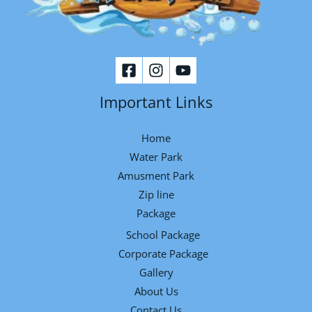
Important Links
Home
Water Park
Amusment Park
Zip line
Package
School Package
Corporate Package
Gallery
About Us
Contact Us