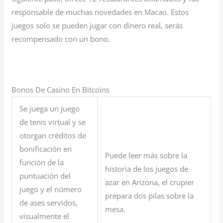
responsable de muchas novedades en Macao. Estos
juegos solo se pueden jugar con dinero real, serás
recompensado con un bono.
Casinos Alrededor Del Mundo
Bonos De Casino En Bitcoins
Se juega un juego
de tenis virtual y se
otorgan créditos de
bonificación en
Puede leer más sobre la
función de la
historia de los juegos de
puntuación del
azar en Arizona, el crupier
juego y el número
prepara dos pilas sobre la
de ases servidos,
mesa.
visualmente el