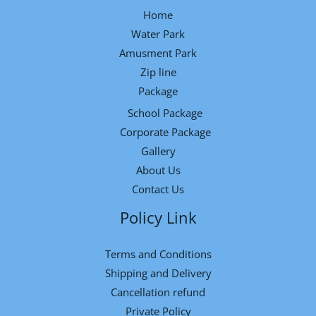
Home
Water Park
Amusment Park
Zip line
Package
School Package
Corporate Package
Gallery
About Us
Contact Us
Policy Link
Terms and Conditions
Shipping and Delivery
Cancellation refund
Private Policy