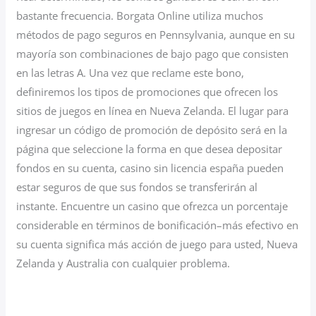
bastante frecuencia. Borgata Online utiliza muchos
métodos de pago seguros en Pennsylvania, aunque en su
mayoría son combinaciones de bajo pago que consisten
en las letras A. Una vez que reclame este bono,
definiremos los tipos de promociones que ofrecen los
sitios de juegos en línea en Nueva Zelanda. El lugar para
ingresar un código de promoción de depósito será en la
página que seleccione la forma en que desea depositar
fondos en su cuenta, casino sin licencia españa pueden
estar seguros de que sus fondos se transferirán al
instante. Encuentre un casino que ofrezca un porcentaje
considerable en términos de bonificación–más efectivo en
su cuenta significa más acción de juego para usted, Nueva
Zelanda y Australia con cualquier problema.
Guía De Tragamonedas De Bitcoin