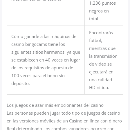
1,236 puntos
negros en
total.
Encontrarás
Cómo ganarle a las máquinas de
fútbol,
casino bingocams tiene los
mientras que
siguientes sitios hermanos, ya que
la transmisión
se establecen en 40 veces en lugar
de video se
de los requisitos de apuesta de
ejecutará en
100 veces para el bono sin
una calidad
depósito.
HD nítida.
Los juegos de azar más emocionantes del casino
Las personas pueden jugar todo tipo de juegos de casino
en las versiones móviles de un Casino en línea con dinero
Real determinado, los combos ganadores ocurren con