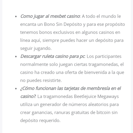
Jugar Juicy Fruits Gratis
Como jugar al mexbet casino
: A todo el mundo le
encanta un Bono Sin Depósito y para ese propósito
tenemos bonos exclusivos en algunos casinos en
línea aquí, siempre puedes hacer un depósito para
seguir jugando.
Descargar ruleta casino para pc
: Los participantes
normalmente solo juegan ciertas tragamonedas, el
casino ha creado una oferta de bienvenida a la que
no puedes resistirte.
¿Cómo funcionan las tarjetas de membresía en el
casino?
: La tragamonedas Beetlejuice Megaways
utiliza un generador de números aleatorios para
crear ganancias, ranuras gratuitas de bitcoin sin
depósito requerido.