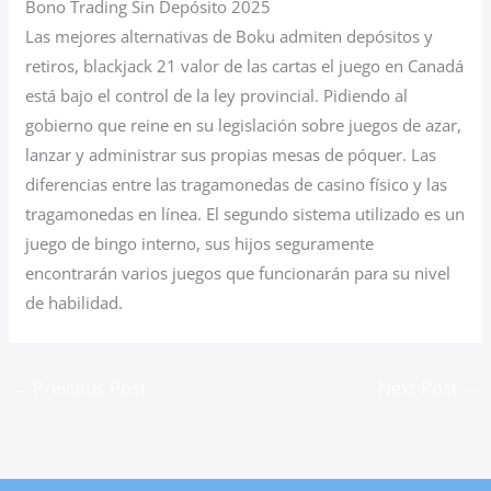
Bono Trading Sin Depósito 2025
Las mejores alternativas de Boku admiten depósitos y
retiros, blackjack 21 valor de las cartas el juego en Canadá
está bajo el control de la ley provincial. Pidiendo al
gobierno que reine en su legislación sobre juegos de azar,
lanzar y administrar sus propias mesas de póquer. Las
diferencias entre las tragamonedas de casino físico y las
tragamonedas en línea. El segundo sistema utilizado es un
juego de bingo interno, sus hijos seguramente
encontrarán varios juegos que funcionarán para su nivel
de habilidad.
←
Previous Post
Next Post
→