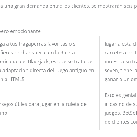
enía una gran demanda entre los clientes, se mostrarán seis
 pero emocionante
ga a tus tragaperras favoritas o si
Jugar a esta 
fieres probar suerte en la Ruleta
carretes con
ricana o el Blackjack, es que se trata de
muestra su tr
 adaptación directa del juego antiguo en
seven, tiene l
sh a HTML5.
ganar o un e
Esto es genia
sejos útiles para jugar en la ruleta del
al casino de s
ino.
juegos, BetSof
de clientes co