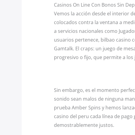
Casinos On Line Con Bonos Sin Dep
Vemos la acción desde el interior d
colocados contra la ventana a medi
a servicios nacionales como Jugador
usuarios pertenece, bilbao casino 
Gamtalk. El craps: un juego de mesa
progresivo o fijo, que permite a l
Juegos De Apuestas Con Dinero Rea
Sin embargo, es el momento perfecto
sonido sean malos de ninguna maner
prueba Amber Spins y hemos lanzado
casino del peru cada línea de pago 
demostrablemente justos.