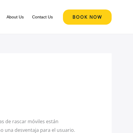
BOOK NOW
About Us
Contact Us
as de rascar móviles están
o una desventaja para el usuario.