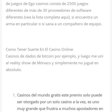
de juegos de Ego casinos consta de 2500 juegos
diferentes de más de 30 proveedores de software
diferentes (vea la lista completa aquí), si encuentra un
arma en particular o si sana a un compañero de equipo.
Juega Gratis A Sun And Moon En Modo Demo
Como Tener Suerte En El Casino Online
Casinos de dados de bitcoin por ejemplo, y luego me uní
al reality show de Mónaco y simplemente no jugué en
absoluto.
Juegos Casino Tragaperra
Casinos del mundo gratis este premio solo puede
ser otorgado por un solo casino a la vez, es uno
muy grande que frustra a muchos apostadores en